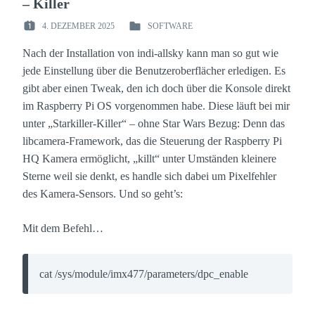
– Killer
4. DEZEMBER 2025
SOFTWARE
POSTED
POSTED
ON
IN
Nach der Installation von indi-allsky kann man so gut wie
:
:
jede Einstellung über die Benutzeroberflächer erledigen. Es
gibt aber einen Tweak, den ich doch über die Konsole direkt
im Raspberry Pi OS vorgenommen habe. Diese läuft bei mir
unter „Starkiller-Killer“ – ohne Star Wars Bezug: Denn das
libcamera-Framework, das die Steuerung der Raspberry Pi
HQ Kamera ermöglicht, „killt“ unter Umständen kleinere
Sterne weil sie denkt, es handle sich dabei um Pixelfehler
des Kamera-Sensors. Und so geht’s:
Mit dem Befehl…
cat /sys/module/imx477/parameters/dpc_enable