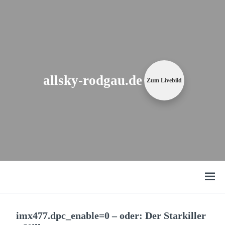
Zum
Content
springen
allsky-rodgau.de
Zum Livebild
Open
menu
imx477.dpc_enable=0 – oder: Der Starkiller