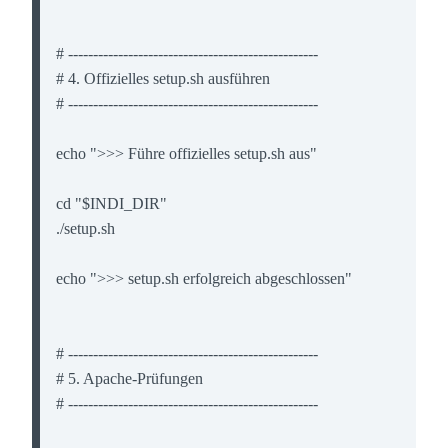
# --------------------------------------------------

# 4. Offizielles setup.sh ausführen

# --------------------------------------------------

echo ">>> Führe offizielles setup.sh aus"

cd "$INDI_DIR"

./setup.sh

echo ">>> setup.sh erfolgreich abgeschlossen"

# --------------------------------------------------

# 5. Apache-Prüfungen

# --------------------------------------------------
