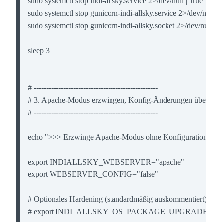
sudo systemctl stop indi-allsky.service 2>/dev/null || true

sudo systemctl stop gunicorn-indi-allsky.service 2>/dev/null || t
sudo systemctl stop gunicorn-indi-allsky.socket 2>/dev/null || tr
sleep 3

# --------------------------------------------------

# 3. Apache-Modus erzwingen, Konfig-Änderungen übersprin
# --------------------------------------------------

echo ">>> Erzwinge Apache-Modus ohne Konfigurationsände
export INDIALLSKY_WEBSERVER="apache"

export WEBSERVER_CONFIG="false"

# Optionales Hardening (standardmäßig auskommentiert)

# export INDI_ALLSKY_OS_PACKAGE_UPGRADE="fals