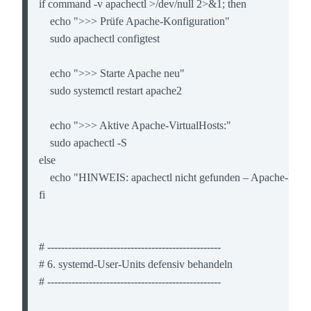
if command -v apachectl >/dev/null 2>&1; then

    echo ">>> Prüfe Apache-Konfiguration"

    sudo apachectl configtest

    echo ">>> Starte Apache neu"

    sudo systemctl restart apache2

    echo ">>> Aktive Apache-VirtualHosts:"

    sudo apachectl -S

else

    echo "HINWEIS: apachectl nicht gefunden – Apache-Prüfu
fi

# --------------------------------------------------

# 6. systemd-User-Units defensiv behandeln

# --------------------------------------------------
