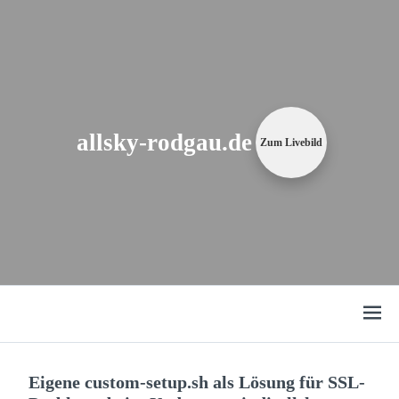
Zum
Content
springen
allsky-rodgau.de
Zum Livebild
Open
menu
Eigene custom-setup.sh als Lösung für SSL-