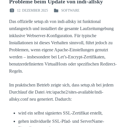
Probleme beim Update von indi-allsky
12. DEZEMBER 2025
SOFTWARE
POSTED
POSTED
ON
IN
Das offizielle setup.sh von indi-allsky ist funktional
:
:
umfangreich und installiert die gesamte Laufzeitumgebung
inklusive Webserver-Konfiguration. Für typische
Installationen ist dieses Verhalten sinnvoll, führt jedoch zu
Problemen, wenn eigene Apache-Einstellungen genutzt
werden – insbesondere bei Let’s-Encrypt-Zertifikaten,
benutzerdefinierten VirtualHosts oder spezifischen Redirect-
Regeln.
Im praktischen Betrieb zeigte sich, dass setup.sh bei jedem
Durchlauf die Datei
/etc/apache2/sites-available/indi-
allsky.conf
neu generiert. Dadurch:
wird ein selbst signiertes SSL-Zertifikat erstellt,
gehen individuelle SSL-Pfad- und ServerName-