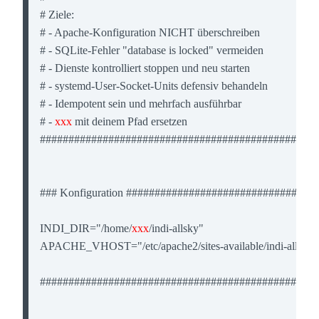
# Ziele:

# - Apache-Konfiguration NICHT überschreiben

# - SQLite-Fehler "database is locked" vermeiden

# - Dienste kontrolliert stoppen und neu starten

# - systemd-User-Socket-Units defensiv behandeln

# - Idempotent sein und mehrfach ausführbar

# - 
xxx
 mit deinem Pfad ersetzen

#################################################
### Konfiguration #################################
INDI_DIR="/home/
xxx
/indi-allsky"

APACHE_VHOST="/etc/apache2/sites-available/indi-allsky.c
#################################################