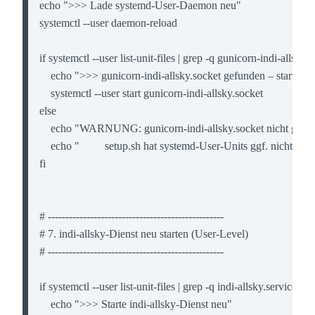
echo ">>> Lade systemd-User-Daemon neu"

systemctl --user daemon-reload

if systemctl --user list-unit-files | grep -q gunicorn-indi-allsky.s
    echo ">>> gunicorn-indi-allsky.socket gefunden – starte So
    systemctl --user start gunicorn-indi-allsky.socket

else

    echo "WARNUNG: gunicorn-indi-allsky.socket nicht gefun
    echo "         setup.sh hat systemd-User-Units ggf. nicht erstel
fi

# --------------------------------------------------

# 7. indi-allsky-Dienst neu starten (User-Level)

# --------------------------------------------------

if systemctl --user list-unit-files | grep -q indi-allsky.service; the
    echo ">>> Starte indi-allsky-Dienst neu"
