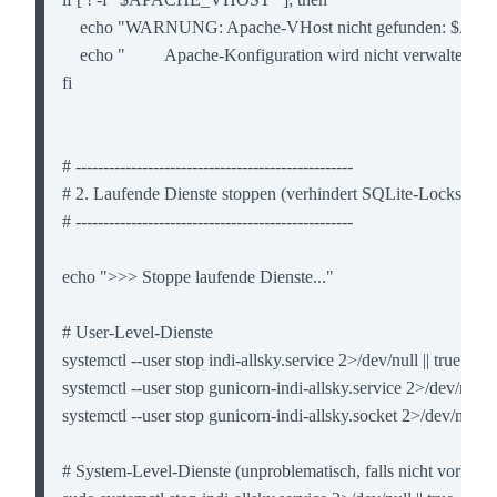
    echo "WARNUNG: Apache-VHost nicht gefunden: $A
    echo "         Apache-Konfiguration wird nicht verwaltet."

fi

# --------------------------------------------------

# 2. Laufende Dienste stoppen (verhindert SQLite-Locks)

# --------------------------------------------------

echo ">>> Stoppe laufende Dienste..."

# User-Level-Dienste

systemctl --user stop indi-allsky.service 2>/dev/null || true

systemctl --user stop gunicorn-indi-allsky.service 2>/dev/null || 
systemctl --user stop gunicorn-indi-allsky.socket 2>/dev/null || 
# System-Level-Dienste (unproblematisch, falls nicht vorhande