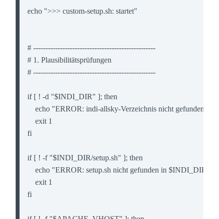
echo ">>> custom-setup.sh: startet"

# --------------------------------------------------

# 1. Plausibilitätsprüfungen

# --------------------------------------------------

if [ ! -d "$INDI_DIR" ]; then

    echo "ERROR: indi-allsky-Verzeichnis nicht gefunden: $
    exit 1

fi

if [ ! -f "$INDI_DIR/setup.sh" ]; then

    echo "ERROR: setup.sh nicht gefunden in $INDI_DIR"

    exit 1

fi

if [ ! -f "$APACHE_VHOST" ]; then
