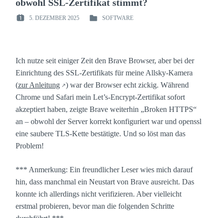
obwohl SSL-Zertifikat stimmt?
5. DEZEMBER 2025
SOFTWARE
POSTED
POSTED
ON
IN
:
:
Ich nutze seit einiger Zeit den Brave Browser, aber bei der
Einrichtung des SSL-Zertifikats für meine Allsky-Kamera
(
zur Anleitung
) war der Browser echt zickig. Während
Chrome und Safari mein Let’s-Encrypt-Zertifikat sofort
akzeptiert haben, zeigte Brave weiterhin „Broken HTTPS“
an – obwohl der Server korrekt konfiguriert war und
openssl
eine saubere TLS-Kette bestätigte. Und so löst man das
Problem!
*** Anmerkung: Ein freundlicher Leser wies mich darauf
hin, dass manchmal ein Neustart von Brave ausreicht. Das
konnte ich allerdings nicht verifizieren. Aber vielleicht
erstmal probieren, bevor man die folgenden Schritte