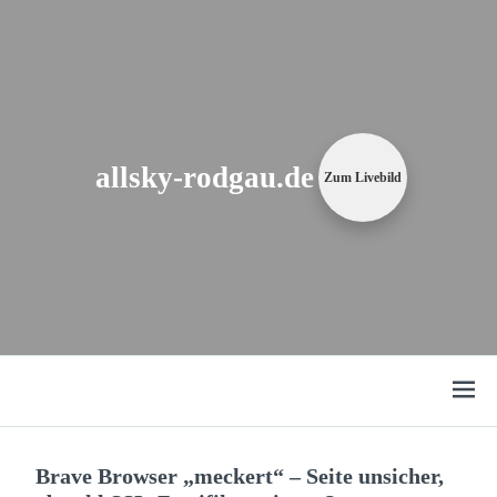
Zum
Content
springen
allsky-rodgau.de
Zum Livebild
Open
menu
Brave Browser „meckert“ – Seite unsicher,